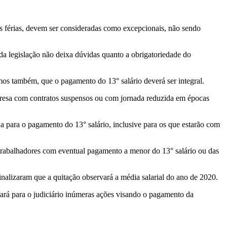
as férias, devem ser consideradas como excepcionais, não sendo
e da legislação não deixa dúvidas quanto a obrigatoriedade do
os também, que o pagamento do 13° salário deverá ser integral.
mpresa com contratos suspensos ou com jornada reduzida em épocas
da para o pagamento do 13° salário, inclusive para os que estarão com
trabalhadores com eventual pagamento a menor do 13° salário ou das
inalizaram que a quitação observará a média salarial do ano de 2020.
vará para o judiciário inúmeras ações visando o pagamento da