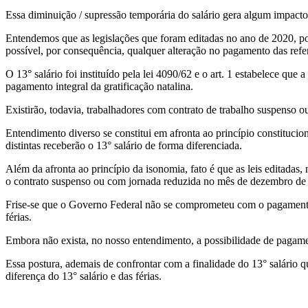
Essa diminuição / supressão temporária do salário gera algum impact
Entendemos que as legislações que foram editadas no ano de 2020, po
possível, por consequência, qualquer alteração no pagamento das refe
O 13° salário foi instituído pela lei 4090/62 e o art. 1 estabelece qu
pagamento integral da gratificação natalina.
Existirão, todavia, trabalhadores com contrato de trabalho suspenso
Entendimento diverso se constitui em afronta ao princípio constituc
distintas receberão o 13° salário de forma diferenciada.
Além da afronta ao princípio da isonomia, fato é que as leis editadas
o contrato suspenso ou com jornada reduzida no mês de dezembro de
Frise-se que o Governo Federal não se comprometeu com o pagamento 
férias.
Embora não exista, no nosso entendimento, a possibilidade de pagamen
Essa postura, ademais de confrontar com a finalidade do 13° salário 
diferença do 13° salário e das férias.