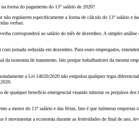
o na forma do pagamento do 13° salário de 2020?
r não regularem especificamente a forma de cálculo do 13° salário e d
ridas verbas.
e a verba corresponderá ao salário do mês de dezembro. A simples anális
 ou com jornada reduzida em dezembro. Para esses empregados, entendem
ional da isonomia de tratamento. Isto porque trabalhadores da mesma e
, notadamente a Lei 14020/2020 não estipulou qualquer regra diferencia
 2020.
de qualquer benefício emergencial visando minorar os prejuízos dos 
to a menor do 13° salário e das férias, fato é que inúmeras empresas s
que é movimentar a economia durante as festividades de final de ano, le