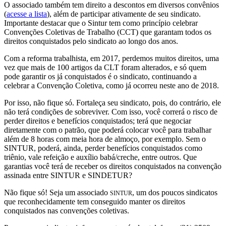
O associado também tem direito a descontos em diversos convênios
(
acesse a lista
), além de participar ativamente de seu sindicato.
Importante destacar que o Sintur tem como princípio celebrar
Convenções Coletivas de Trabalho (CCT) que garantam todos os
direitos conquistados pelo sindicato ao longo dos anos.
Com a reforma trabalhista, em 2017, perdemos muitos direitos, uma
vez que mais de 100 artigos da CLT foram alterados, e só quem
pode garantir os já conquistados é o sindicato, continuando a
celebrar a Convenção Coletiva, como já ocorreu neste ano de 2018.
Por isso, não fique só. Fortaleça seu sindicato, pois, do contrário, ele
não terá condições de sobreviver. Com isso, você correrá o risco de
perder direitos e benefícios conquistados; terá que negociar
diretamente com o patrão, que poderá colocar você para trabalhar
além de 8 horas com meia hora de almoço, por exemplo. Sem o
SINTUR, poderá, ainda, perder benefícios conquistados como
triênio, vale refeição e auxílio babá/creche, entre outros. Que
garantias você terá de receber os direitos conquistados na convenção
assinada entre SINTUR e SINDETUR?
Não fique só! Seja um associado
, um dos poucos sindicatos
SINTUR
que reconhecidamente tem conseguido manter os direitos
conquistados nas convenções coletivas.